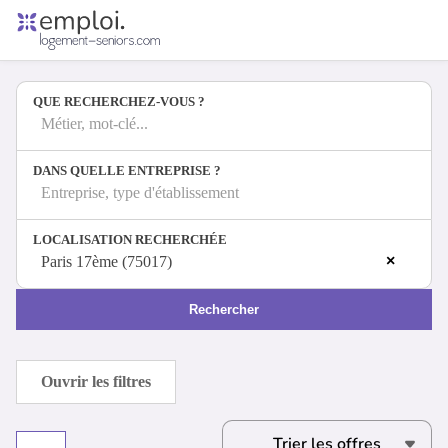
Accueil
Offres d'emploi
QUE RECHERCHEZ-VOUS ?
Entreprises
Métiers
Métier, mot-clé...
DANS QUELLE ENTREPRISE ?
Entreprise, type d'établissement
Se connecter
LOCALISATION RECHERCHÉE
Espace candidat
×
Paris 17ème (75017)
Espace recruteur
Rechercher
Ouvrir les filtres