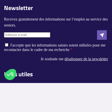
Newsletter
Recevez gratuitement des informations sur l’emploi au service des
seniors.
J'accepte que les informations saisies soient utilisées pour me
recontacter dans le cadre de ma recherche
Je souhaite me
désabonner de la newsletter
Liens utiles
Qui sommes-nous ?
Axeptio consent
Plateforme de Gestion du Consentement : Personnalisez vos O
Contact
Notre plateforme vous permet d'adapter et de gérer vos paramètr
Logement-seniors.com