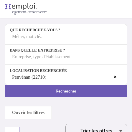
Accueil
Offres d'emploi
QUE RECHERCHEZ-VOUS ?
Entreprises
Métiers
Métier, mot-clé...
DANS QUELLE ENTREPRISE ?
Entreprise, type d'établissement
Se connecter
LOCALISATION RECHERCHÉE
Espace candidat
×
Penvénan (22710)
Espace recruteur
Rechercher
Ouvrir les filtres