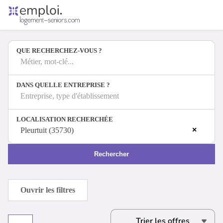
Accueil
Offres d'emploi
QUE RECHERCHEZ-VOUS ?
Entreprises
Métiers
Métier, mot-clé...
DANS QUELLE ENTREPRISE ?
Entreprise, type d'établissement
Se connecter
LOCALISATION RECHERCHÉE
Espace candidat
×
Pleurtuit (35730)
Espace recruteur
Rechercher
Ouvrir les filtres