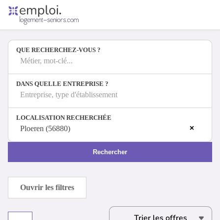
Accueil
Offres d'emploi
QUE RECHERCHEZ-VOUS ?
Entreprises
Métiers
Métier, mot-clé...
DANS QUELLE ENTREPRISE ?
Entreprise, type d'établissement
Se connecter
LOCALISATION RECHERCHÉE
Espace candidat
×
Ploeren (56880)
Espace recruteur
Rechercher
Ouvrir les filtres