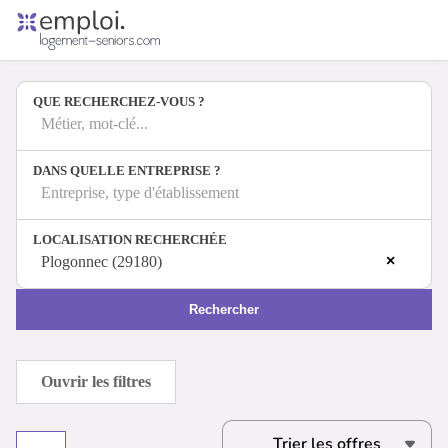
Accueil
Offres d'emploi
QUE RECHERCHEZ-VOUS ?
Entreprises
Métiers
Métier, mot-clé...
DANS QUELLE ENTREPRISE ?
Entreprise, type d'établissement
Se connecter
LOCALISATION RECHERCHÉE
Espace candidat
×
Plogonnec (29180)
Espace recruteur
Rechercher
Ouvrir les filtres