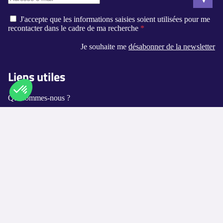
J'accepte que les informations saisies soient utilisées pour me
recontacter dans le cadre de ma recherche
Je souhaite me
désabonner de la newsletter
Liens utiles
Qui sommes-nous ?
Contact
Axeptio consent
Plateforme de Gestion du Consentement : Personnalisez vos O
Notre plateforme vous permet d'adapter et de gérer vos paramètr
Logement-seniors.com
Annuaires
Les villes disponibles
Les métiers proposés