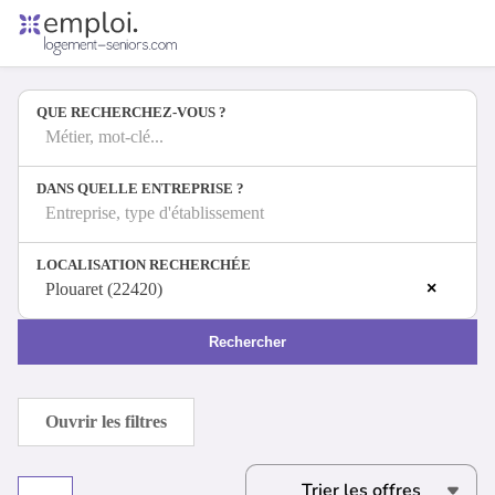
Accueil
Offres d'emploi
QUE RECHERCHEZ-VOUS ?
Entreprises
Métiers
Métier, mot-clé...
DANS QUELLE ENTREPRISE ?
Entreprise, type d'établissement
Se connecter
LOCALISATION RECHERCHÉE
Espace candidat
×
Plouaret (22420)
Espace recruteur
Rechercher
Ouvrir les filtres