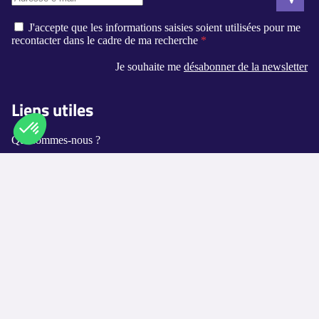
J'accepte que les informations saisies soient utilisées pour me
recontacter dans le cadre de ma recherche
Je souhaite me
désabonner de la newsletter
Liens utiles
Qui sommes-nous ?
Contact
Axeptio consent
Plateforme de Gestion du Consentement : Personnalisez vos O
Notre plateforme vous permet d'adapter et de gérer vos paramètr
Logement-seniors.com
Annuaires
Les villes disponibles
Les métiers proposés