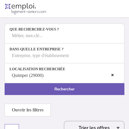
Accueil
Offres d'emploi
QUE RECHERCHEZ-VOUS ?
Entreprises
Métiers
Métier, mot-clé...
DANS QUELLE ENTREPRISE ?
Entreprise, type d'établissement
Se connecter
LOCALISATION RECHERCHÉE
Espace candidat
×
Quimper (29000)
Espace recruteur
Rechercher
Ouvrir les filtres