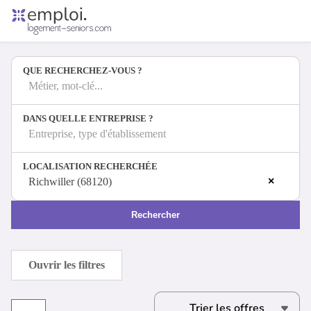
Accueil
Offres d'emploi
QUE RECHERCHEZ-VOUS ?
Entreprises
Métiers
Métier, mot-clé...
DANS QUELLE ENTREPRISE ?
Entreprise, type d'établissement
Se connecter
LOCALISATION RECHERCHÉE
Espace candidat
×
Richwiller (68120)
Espace recruteur
Rechercher
Ouvrir les filtres