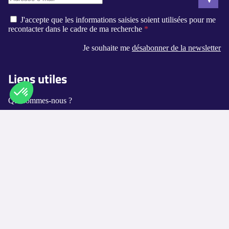
J'accepte que les informations saisies soient utilisées pour me
recontacter dans le cadre de ma recherche
Je souhaite me
désabonner de la newsletter
Liens utiles
Qui sommes-nous ?
Contact
Axeptio consent
Plateforme de Gestion du Consentement : Personnalisez vos O
Notre plateforme vous permet d'adapter et de gérer vos paramètr
Logement-seniors.com
Annuaires
Les villes disponibles
Les métiers proposés