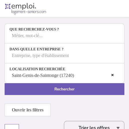
Accueil
Offres d'emploi
QUE RECHERCHEZ-VOUS ?
Entreprises
Métiers
Métier, mot-clé...
DANS QUELLE ENTREPRISE ?
Entreprise, type d'établissement
Se connecter
LOCALISATION RECHERCHÉE
Espace candidat
×
Saint-Genis-de-Saintonge (17240)
Espace recruteur
Rechercher
Ouvrir les filtres