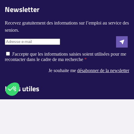
Newsletter
Recevez gratuitement des informations sur l’emploi au service des
seniors.
J'accepte que les informations saisies soient utilisées pour me
recontacter dans le cadre de ma recherche
Je souhaite me
désabonner de la newsletter
Liens utiles
Qui sommes-nous ?
Axeptio consent
Plateforme de Gestion du Consentement : Personnalisez vos O
Contact
Notre plateforme vous permet d'adapter et de gérer vos paramètr
Logement-seniors.com