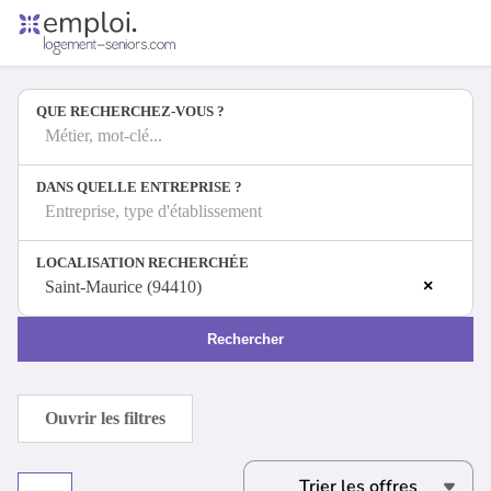
Accueil
Offres d'emploi
QUE RECHERCHEZ-VOUS ?
Entreprises
Métiers
Métier, mot-clé...
DANS QUELLE ENTREPRISE ?
Entreprise, type d'établissement
Se connecter
LOCALISATION RECHERCHÉE
Espace candidat
×
Saint-Maurice (94410)
Espace recruteur
Rechercher
Ouvrir les filtres