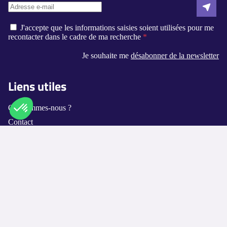
J'accepte que les informations saisies soient utilisées pour me
recontacter dans le cadre de ma recherche
Je souhaite me
désabonner de la newsletter
Liens utiles
Qui sommes-nous ?
Contact
Axeptio consent
Plateforme de Gestion du Consentement : Personnalisez vos O
Logement-seniors.com
Notre plateforme vous permet d'adapter et de gérer vos paramètr
Annuaires
Les villes disponibles
Les métiers proposés