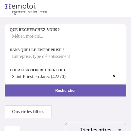
Accueil
Offres d'emploi
QUE RECHERCHEZ-VOUS ?
Entreprises
Métiers
Métier, mot-clé...
DANS QUELLE ENTREPRISE ?
Entreprise, type d'établissement
Se connecter
LOCALISATION RECHERCHÉE
Espace candidat
×
Saint-Priest-en-Jarez (42270)
Espace recruteur
Rechercher
Ouvrir les filtres