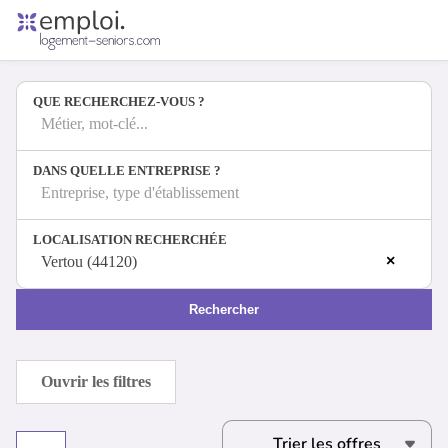
Accueil
Offres d'emploi
QUE RECHERCHEZ-VOUS ?
Entreprises
Métiers
Métier, mot-clé...
DANS QUELLE ENTREPRISE ?
Entreprise, type d'établissement
Se connecter
LOCALISATION RECHERCHÉE
Espace candidat
×
Vertou (44120)
Espace recruteur
Rechercher
Ouvrir les filtres