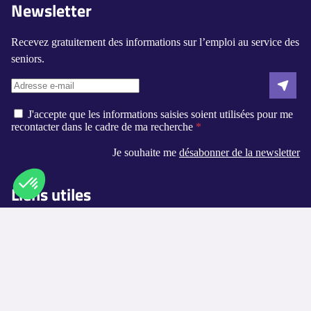
Newsletter
Recevez gratuitement des informations sur l’emploi au service des
seniors.
J'accepte que les informations saisies soient utilisées pour me
recontacter dans le cadre de ma recherche
Je souhaite me
désabonner de la newsletter
Liens utiles
Axeptio consent
Plateforme de Gestion du Consentement : Personnalisez vos O
Qui sommes-nous ?
Notre plateforme vous permet d'adapter et de gérer vos paramètr
Contact
Logement-seniors.com
Annuaires