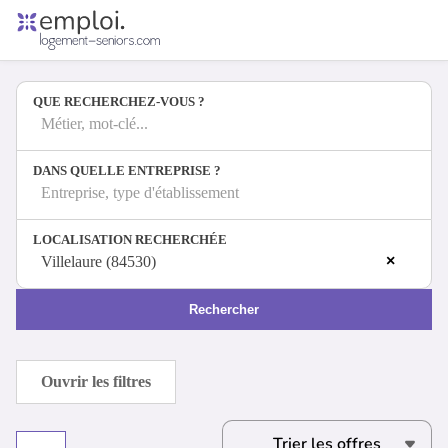
Accueil
Offres d'emploi
QUE RECHERCHEZ-VOUS ?
Entreprises
Métiers
Métier, mot-clé...
DANS QUELLE ENTREPRISE ?
Entreprise, type d'établissement
Se connecter
LOCALISATION RECHERCHÉE
Espace candidat
×
Villelaure (84530)
Espace recruteur
Rechercher
Ouvrir les filtres