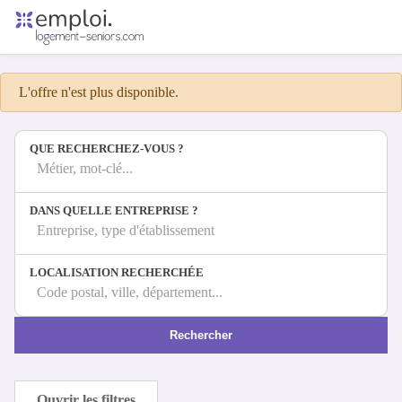
Accueil
Offres d'emploi
L'offre n'est plus disponible.
Entreprises
Métiers
QUE RECHERCHEZ-VOUS ?
Métier, mot-clé...
Se connecter
DANS QUELLE ENTREPRISE ?
Espace candidat
Entreprise, type d'établissement
Espace recruteur
LOCALISATION RECHERCHÉE
Code postal, ville, département...
Rechercher
Ouvrir les filtres