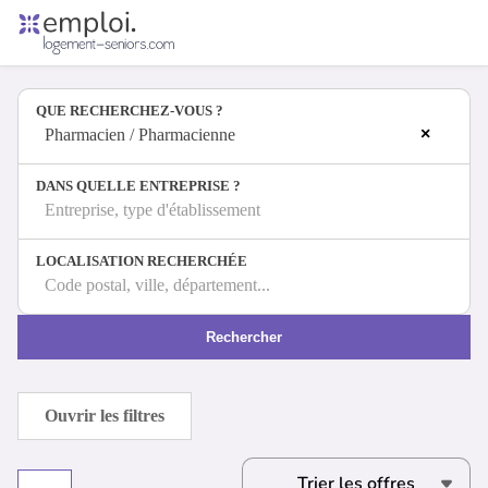
Accueil
Offres d'emploi
QUE RECHERCHEZ-VOUS ?
Entreprises
×
Métiers
Pharmacien / Pharmacienne
DANS QUELLE ENTREPRISE ?
Entreprise, type d'établissement
Se connecter
LOCALISATION RECHERCHÉE
Espace candidat
Code postal, ville, département...
Espace recruteur
Rechercher
Ouvrir les filtres