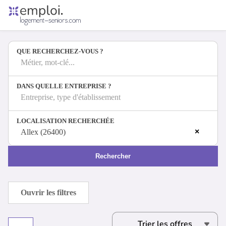
Accueil
Offres d'emploi
QUE RECHERCHEZ-VOUS ?
Entreprises
Métiers
Métier, mot-clé...
DANS QUELLE ENTREPRISE ?
Entreprise, type d'établissement
Se connecter
LOCALISATION RECHERCHÉE
Espace candidat
×
Allex (26400)
Espace recruteur
Rechercher
Ouvrir les filtres