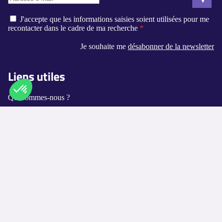
J'accepte que les informations saisies soient utilisées pour me
recontacter dans le cadre de ma recherche
Je souhaite me
désabonner de la newsletter
Liens utiles
Qui sommes-nous ?
Contact
Axeptio consent
Plateforme de Gestion du Consentement : Personnalisez vos O
Notre plateforme vous permet d'adapter et de gérer vos paramètr
Logement-seniors.com
Annuaires
Les villes disponibles
Les métiers proposés