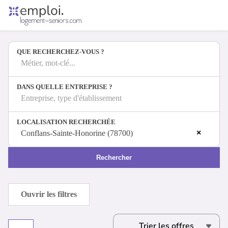
Accueil
Offres d'emploi
QUE RECHERCHEZ-VOUS ?
Entreprises
Métiers
Métier, mot-clé...
DANS QUELLE ENTREPRISE ?
Entreprise, type d'établissement
Se connecter
LOCALISATION RECHERCHÉE
Espace candidat
×
Conflans-Sainte-Honorine (78700)
Espace recruteur
Rechercher
Ouvrir les filtres