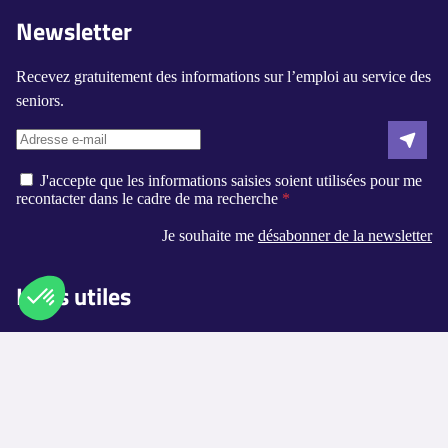
Newsletter
Recevez gratuitement des informations sur l’emploi au service des
seniors.
J'accepte que les informations saisies soient utilisées pour me
recontacter dans le cadre de ma recherche
Je souhaite me
désabonner de la newsletter
Liens utiles
Qui sommes-nous ?
Axeptio consent
Plateforme de Gestion du Consentement : Personnalisez vos O
Contact
Notre plateforme vous permet d'adapter et de gérer vos paramètr
Logement-seniors.com