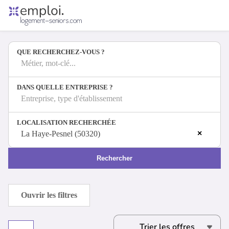
Accueil
Offres d'emploi
QUE RECHERCHEZ-VOUS ?
Entreprises
Métiers
Métier, mot-clé...
DANS QUELLE ENTREPRISE ?
Entreprise, type d'établissement
Se connecter
LOCALISATION RECHERCHÉE
Espace candidat
×
La Haye-Pesnel (50320)
Espace recruteur
Rechercher
Ouvrir les filtres