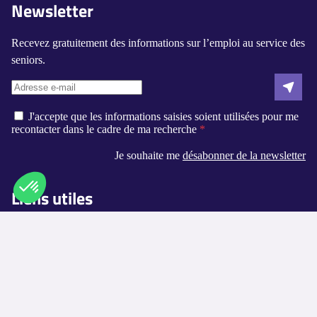
Newsletter
Recevez gratuitement des informations sur l’emploi au service des
seniors.
J'accepte que les informations saisies soient utilisées pour me
recontacter dans le cadre de ma recherche
Je souhaite me
désabonner de la newsletter
Liens utiles
Axeptio consent
Plateforme de Gestion du Consentement : Personnalisez vos O
Qui sommes-nous ?
Notre plateforme vous permet d'adapter et de gérer vos paramètr
Contact
Logement-seniors.com
Annuaires