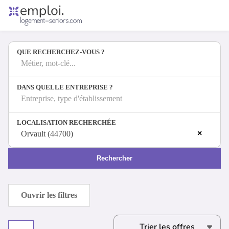
Accueil
Offres d'emploi
QUE RECHERCHEZ-VOUS ?
Entreprises
Métiers
Métier, mot-clé...
DANS QUELLE ENTREPRISE ?
Entreprise, type d'établissement
Se connecter
LOCALISATION RECHERCHÉE
Espace candidat
×
Orvault (44700)
Espace recruteur
Rechercher
Ouvrir les filtres