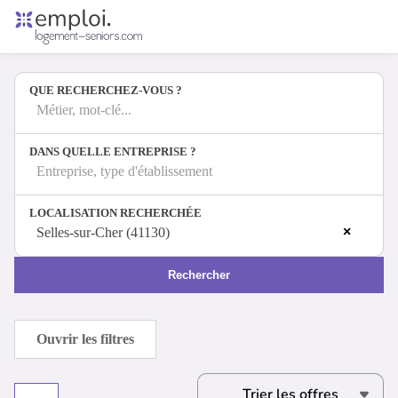
Accueil
Offres d'emploi
QUE RECHERCHEZ-VOUS ?
Entreprises
Métiers
Métier, mot-clé...
DANS QUELLE ENTREPRISE ?
Entreprise, type d'établissement
Se connecter
LOCALISATION RECHERCHÉE
Espace candidat
×
Selles-sur-Cher (41130)
Espace recruteur
Rechercher
Ouvrir les filtres