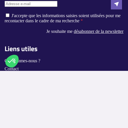
J'accepte que les informations saisies soient utilisées pour me
recontacter dans le cadre de ma recherche
Je souhaite me
désabonner de la newsletter
Liens utiles
Qui sommes-nous ?
Contact
Axeptio consent
Plateforme de Gestion du Consentement : Personnalisez vos O
Logement-seniors.com
Notre plateforme vous permet d'adapter et de gérer vos paramètr
Annuaires
Les villes disponibles
Les métiers proposés