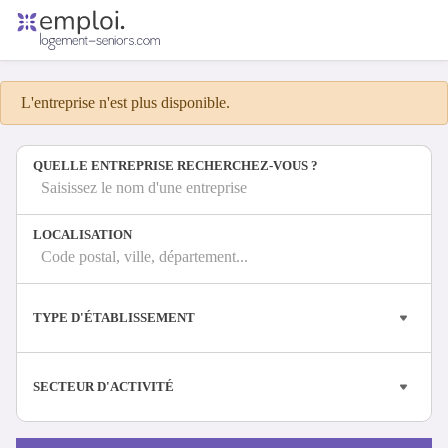
Accueil
Offres d'emploi
L'entreprise n'est plus disponible.
Entreprises
Métiers
QUELLE ENTREPRISE RECHERCHEZ-VOUS ?
Saisissez le nom d'une entreprise
Se connecter
LOCALISATION
Espace candidat
Code postal, ville, département...
Espace recruteur
TYPE D'ÉTABLISSEMENT
SECTEUR D'ACTIVITÉ