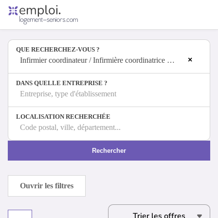
Accueil
Offres d'emploi
QUE RECHERCHEZ-VOUS ?
Entreprises
×
Métiers
Infirmier coordinateur / Infirmière coordinatrice de soins infirmiers à domicile
DANS QUELLE ENTREPRISE ?
Entreprise, type d'établissement
Se connecter
LOCALISATION RECHERCHÉE
Espace candidat
Code postal, ville, département...
Espace recruteur
Rechercher
Ouvrir les filtres