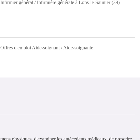
Infirmier général / Infirmière générale à Lons-le-Saunier (39)
Offres d'emploi Aide-soignant / Aide-soignante
amens physiques, d'examiner les antécédents médicaux, de prescrire