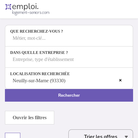
Accueil
Offres d'emploi
QUE RECHERCHEZ-VOUS ?
Entreprises
Métiers
Métier, mot-clé...
DANS QUELLE ENTREPRISE ?
Entreprise, type d'établissement
Se connecter
LOCALISATION RECHERCHÉE
Espace candidat
×
Neuilly-sur-Marne (93330)
Espace recruteur
Rechercher
Ouvrir les filtres