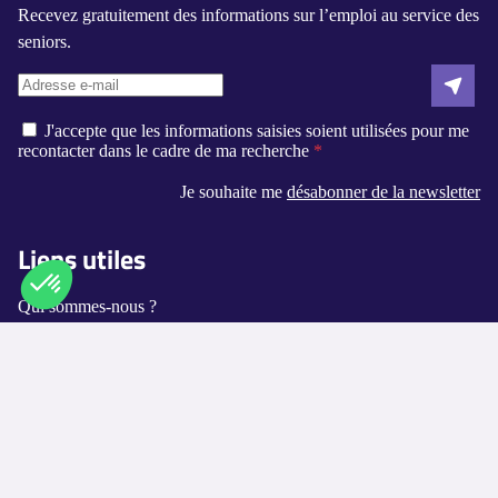
Recevez gratuitement des informations sur l’emploi au service des
seniors.
J'accepte que les informations saisies soient utilisées pour me
recontacter dans le cadre de ma recherche
Je souhaite me
désabonner de la newsletter
Liens utiles
Qui sommes-nous ?
Axeptio consent
Plateforme de Gestion du Consentement : Personnalisez vos O
Contact
Notre plateforme vous permet d'adapter et de gérer vos paramètr
Logement-seniors.com
Annuaires
Les villes disponibles